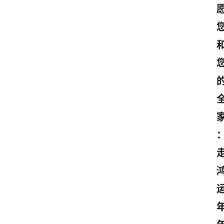
首
页
美
文
欣
赏
范
登录
注册
文
作
文