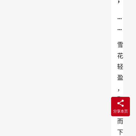
；
…
…
雪
花
轻
盈
，
飘
扬
分享本页
而
下