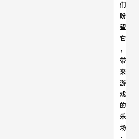
们
盼
望
它
，
带
来
游
戏
的
乐
场