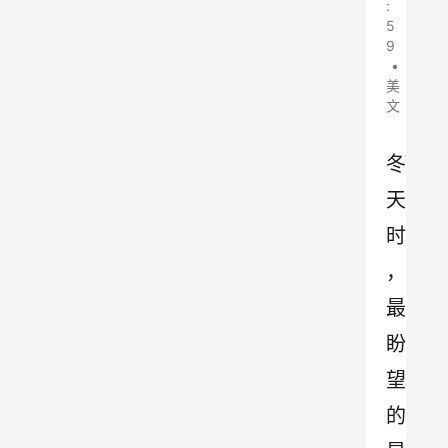
:
5
9
•
美
文
冬
天
时
，
最
盼
望
的