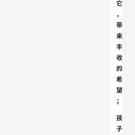
它
，
带
来
丰
收
的
希
望
；
孩
子