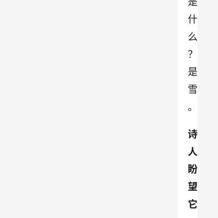
是
什
么
？
是
雪
。
诗
人
盼
望
它