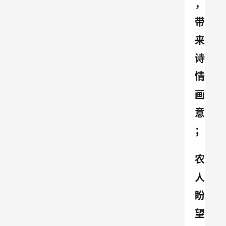
，
带
来
诗
情
画
意
；
农
人
盼
望