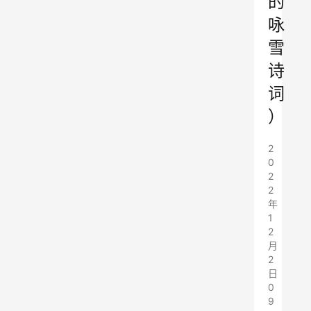
的
咏
雪
诗
词
）
2
0
2
2
年
1
2
月
2
日
0
9