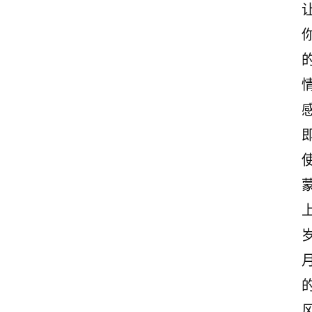
首
页
美
文
欣
赏
范
登录
注册
文
作
文