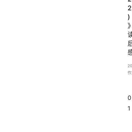
2
)
2
作
0
1 