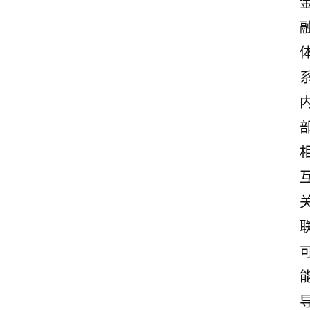
首
页
美
文
欣
赏
范
登录
注册
文
作
文
诗
词