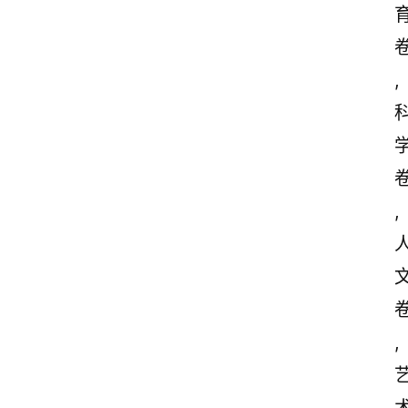
,
,
,