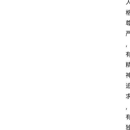
首
页
美
,
文
欣
赏
范
登录
注册
文
作
,
文
诗
词