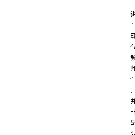
”
”
,