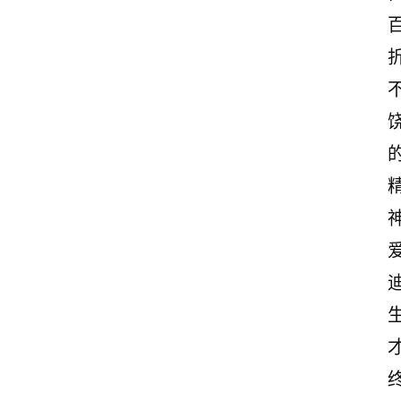
首
页
美
文
欣
赏
范
登录
注册
文
作
文
诗
词