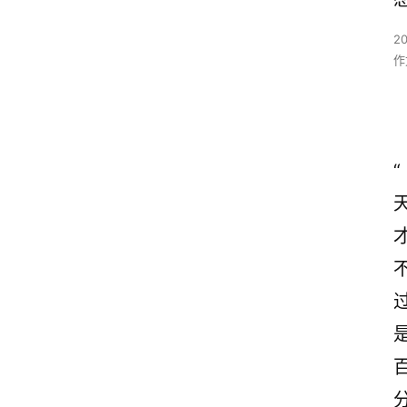
2
作
“