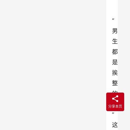
“
男
生
都
是
挨
整
的
命
分享本页
”
这