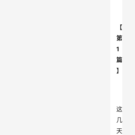
【
第
1
篇
】
这
几
天