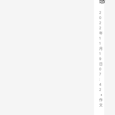
感
2
0
2
2
年
1
1
月
1
9
日
0
7
:
4
2
•
作
文