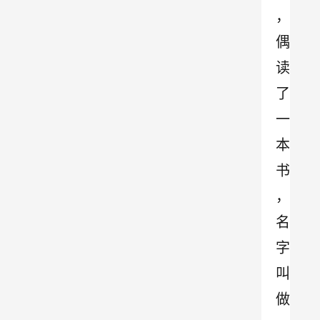
，
偶
读
了
一
本
书
，
名
字
叫
做