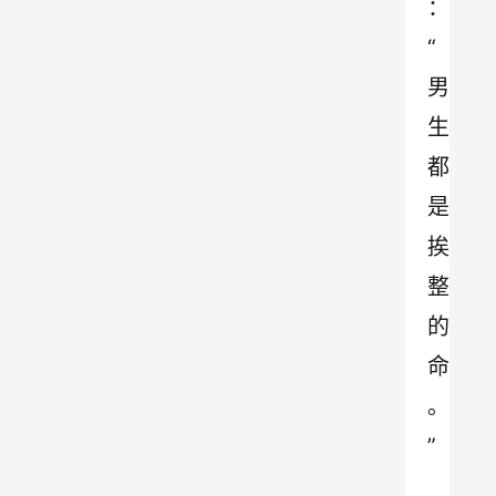
：
“
男
生
都
是
挨
整
的
命
。
”