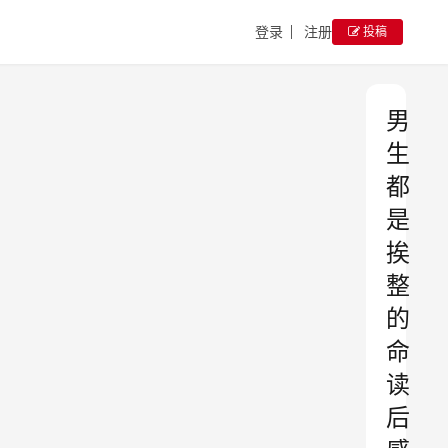
登录
注册
投稿
男
生
都
是
挨
整
的
命
读
后