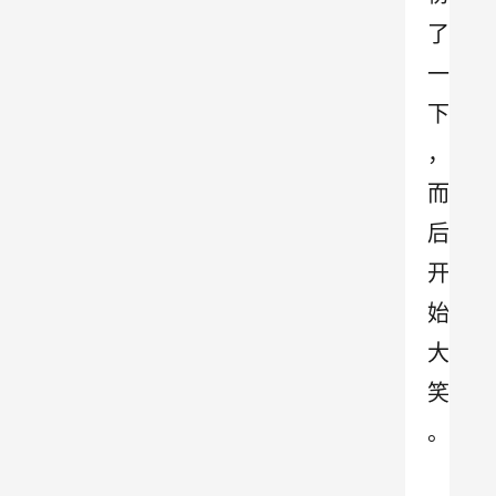
了
一
下 
，
而
后
开
始
大
笑
。