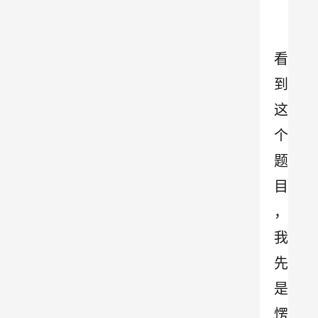
看
到
这
个
题
目
，
我
先
是
愣