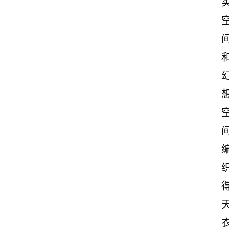
首
页
美
文
欣
赏
范
登录
注册
文
作
文