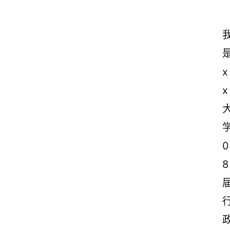
x
x
0
8