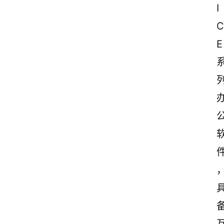
I
C
E