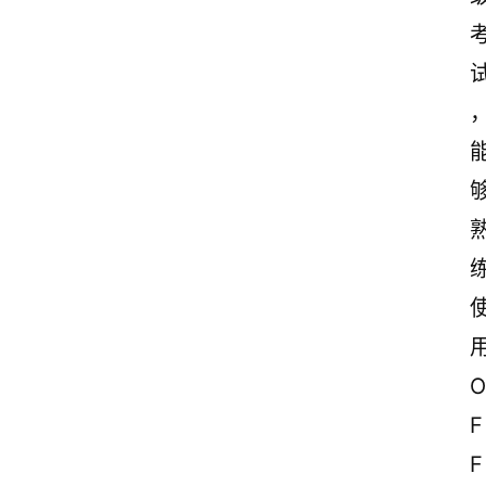
O
F
F