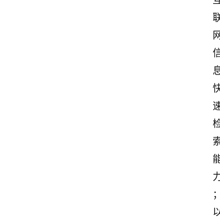
首
页
美
文
欣
赏
范
登录
注册
文
作
文