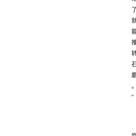
诗
词
”