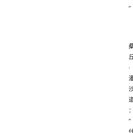
”
·
“