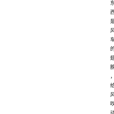
首
页
美
文
欣
赏
范
登录
注册
文
作
文