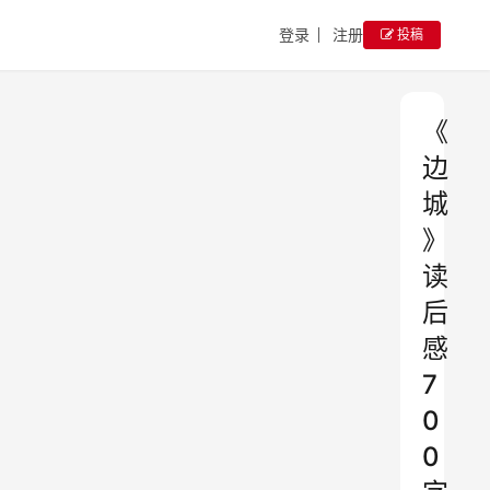
登录
注册
投稿
《
边
城
》
读
后
感
7
0
0