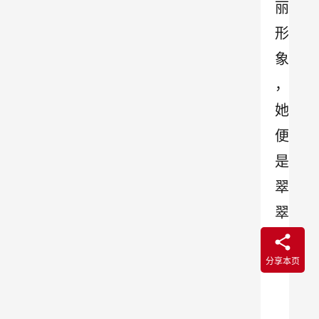
丽
形
象
，
她
便
是
翠
翠
。
分享本页