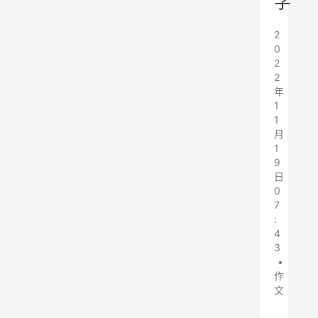
字
2
0
2
2
年
1
1
月
1
9
日
0
7
:
4
3
•
作
文