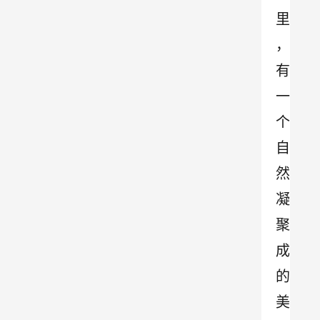
里
，
有
一
个
自
然
凝
聚
成
的
美