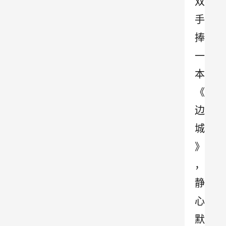
双
手
捧
一
本
《
边
城
》
，
静
心
默