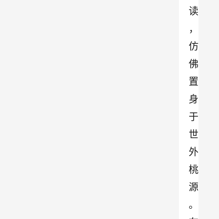
读
，
仿
佛
置
身
于
世
外
桃
源
。