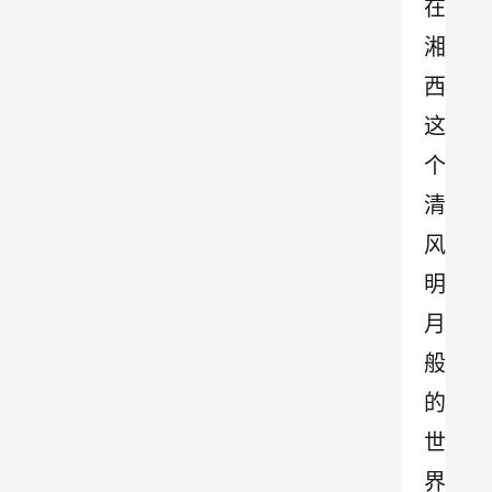
在
湘
西
这
个
清
风
明
月
般
的
世
界