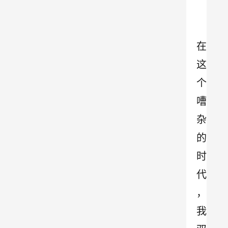
在
这
个
嘈
杂
的
时
代
，
我