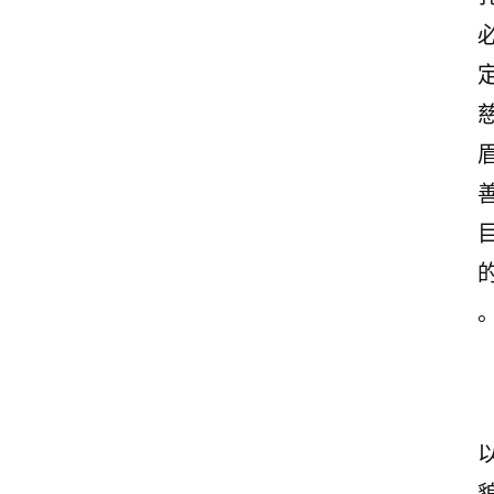
首
页
美
文
欣
赏
范
登录
注册
文
作
文
诗
词