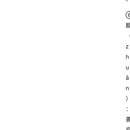
诗
词
z
h
u
ā
n