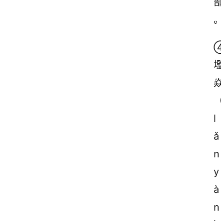
l
ǎ
n 
y
à
n