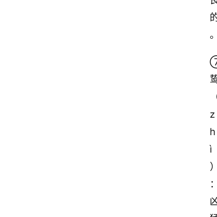
z
h
ì