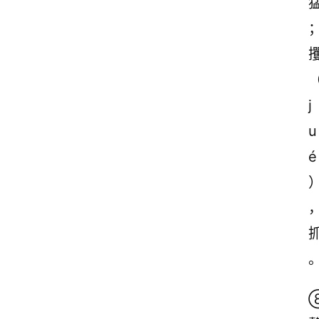
j
u
é