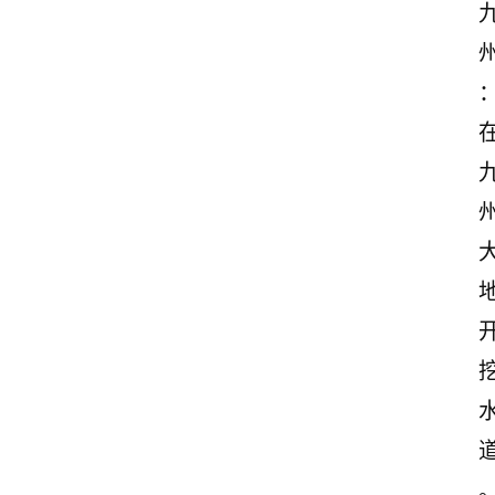
首
页
美
文
欣
赏
范
登录
注册
文
作
文