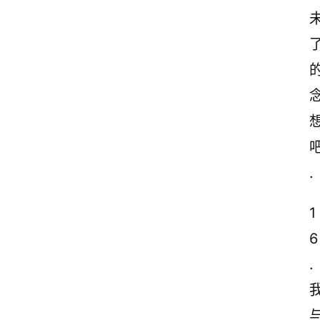
首
页
美
.
文
欣
赏
1
6
范
登录
注册
文
.
作
文