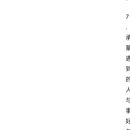
¹
7
.
事