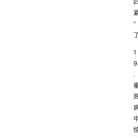
”
1
9
.