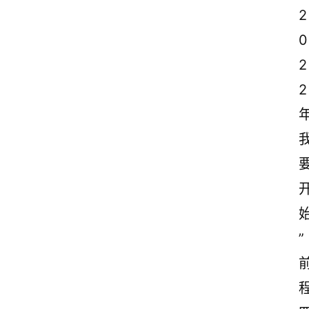
2
0
2
2
”