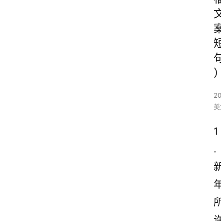
2
美
1
.