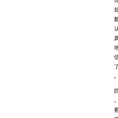
首
页
美
文
欣
赏
范
登录
注册
文
作
文