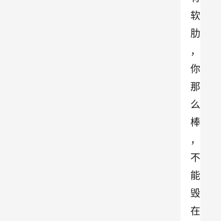
软
肋
，
你
那
么
棒
，
不
能
毁
在