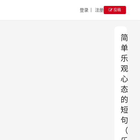
登录
注册
投稿
简
单
乐
观
心
态
的
短
句
（