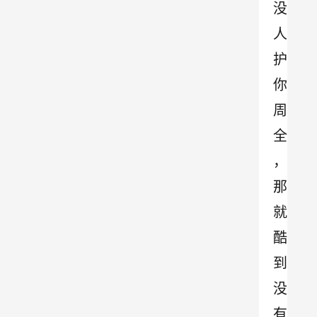
没
人
护
你
周
全
，
那
就
酷
到
没
有