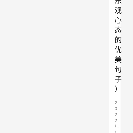
乐
观
心
态
的
优
美
句
子
）
2
0
2
2
年
1