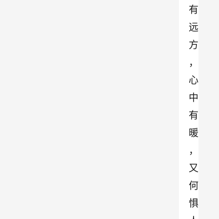
有
远
方
，
心
中
有
暖
，
又
何
惧