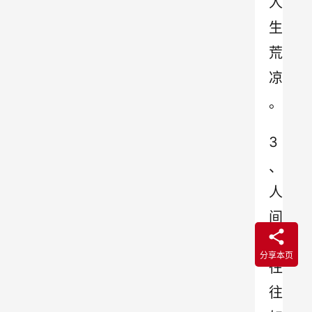
人
生
荒
凉
。
3
、
人
间
事
分享本页
往
往