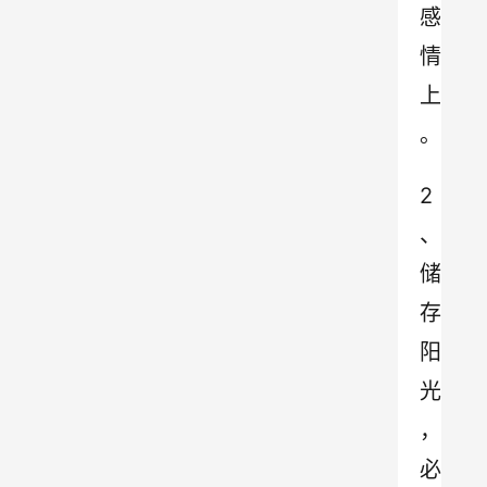
感
情
上
。
2
、
储
存
阳
光
，
必