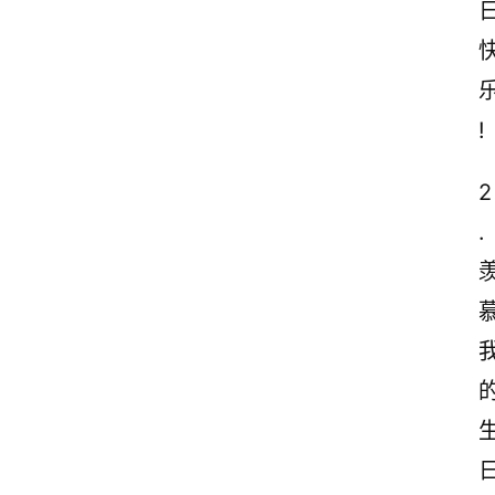
!
2
.