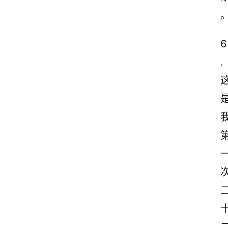
6
.
首
页
美
文
欣
赏
范
登录
注册
文
作
文