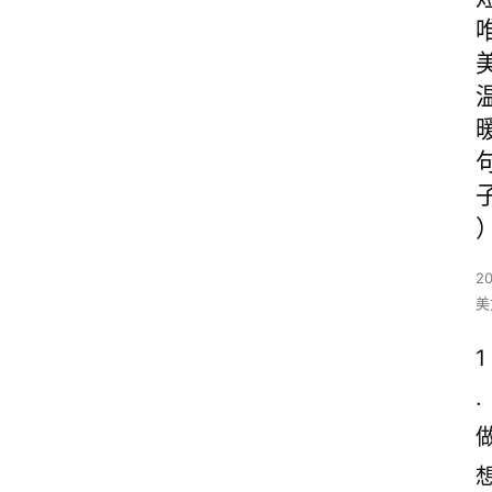
2
美
1
.