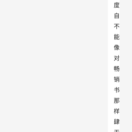
度
自
不
能
像
对
畅
销
书
那
样
肆