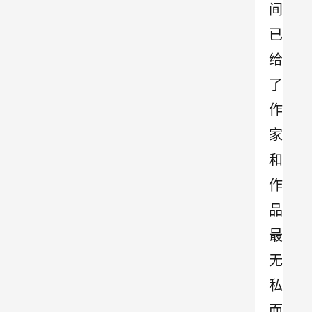
间
已
给
了
作
家
和
作
品
最
无
私
而