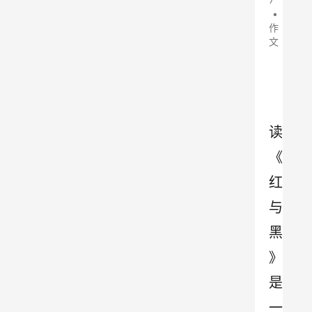
•
作
文
读
《
红
与
黑
》
是
一