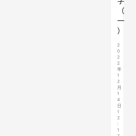
字
（
一
）
2
0
2
2
年
1
2
月
1
4
日
1
2
:
1
7