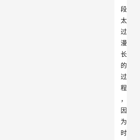
段
太
过
漫
长
的
过
程
，
因
为
时