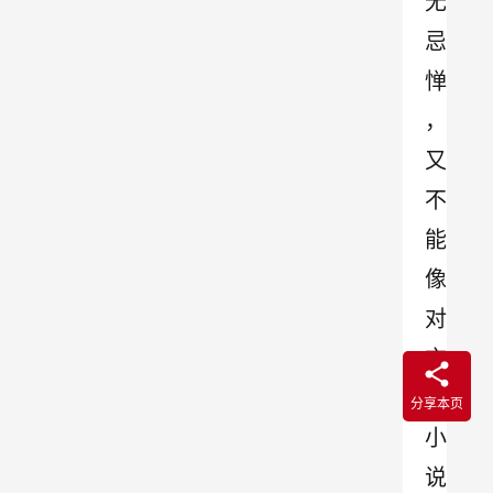
无
忌
惮
，
又
不
能
像
对
言
情
分享本页
小
说