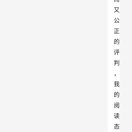
又
公
正
的
评
判
，
我
的
阅
读
态