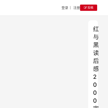
登录
注册
投稿
红
与
黑
读
后
感
2
0
0
0