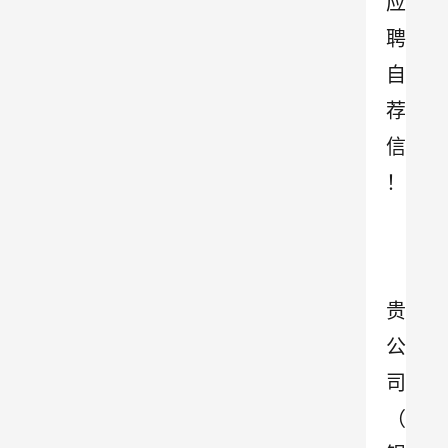
应
聘
自
荐
信
！
贵
公
司
（