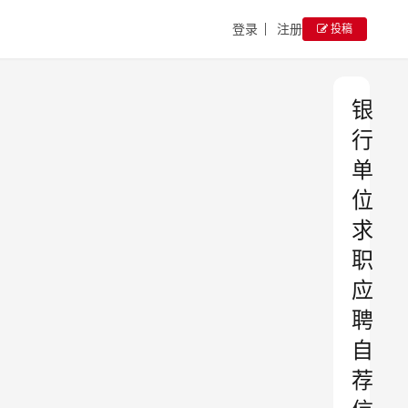
登录
注册
投稿
银
行
单
位
求
职
应
聘
自
荐