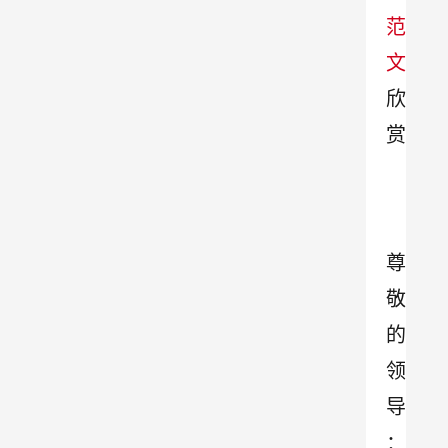
范
文
欣
赏
尊
敬
的
领
导
：