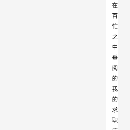
在
百
忙
之
中
垂
阅
的
我
的
求
职