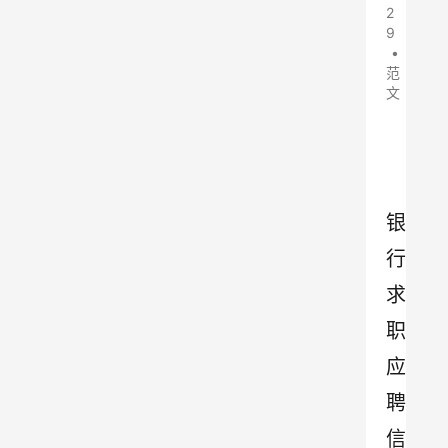
2
9
•
范
文
银
行
求
职
应
聘
信