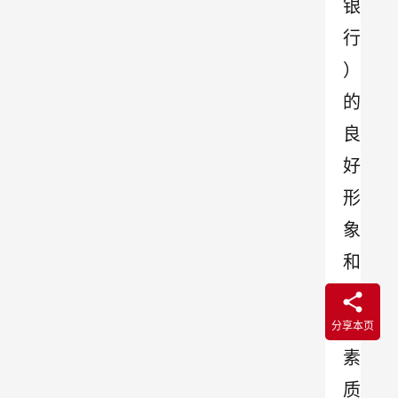
银
行
）
的
良
好
形
象
和
员
工
分享本页
素
质