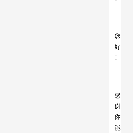
您
好
！
感
谢
你
能