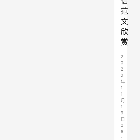
信
范
文
欣
赏
2
0
2
2
年
1
1
月
1
9
日
0
6
: