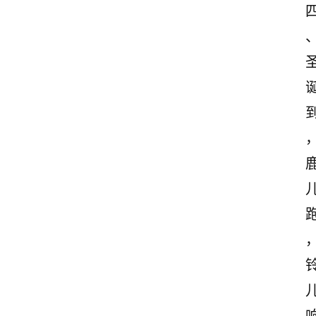
首
页
美
文
欣
赏
范
登录
注册
文
作
文