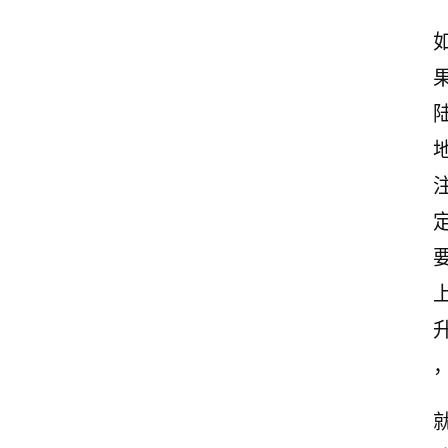
首
页
美
文
欣
赏
范
登录
注册
文
作
文