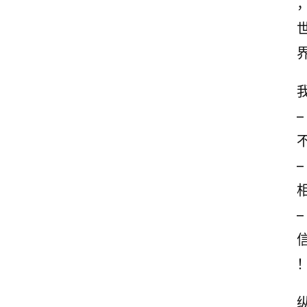
–
–
–