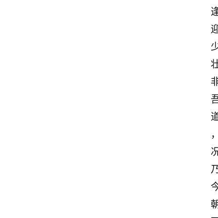
首
页
美
文
欣
赏
范
登录
注册
文
作
文