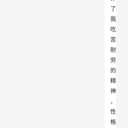
了
我
吃
苦
耐
劳
的
精
神
，
性
格