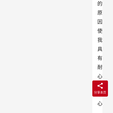
的
原
因
使
我
具
有
耐
心
、
分享本页
细
心
、