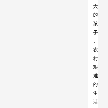
大
的
孩
子
，
农
村
艰
难
的
生
活