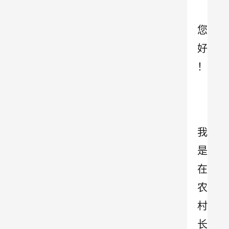
您
好
！
我
是
在
农
村
长