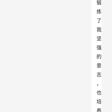
锻
炼
了
我
坚
强
的
意
志
，
也
培
养