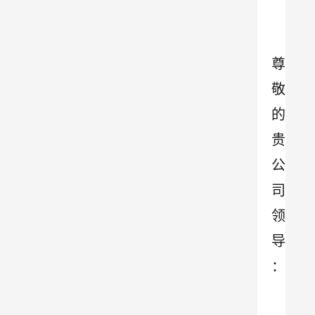
尊
敬
的
贵
公
司
领
导
：