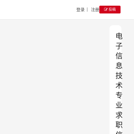
登录
注册
投稿
电
子
信
息
技
术
专
业
求
职