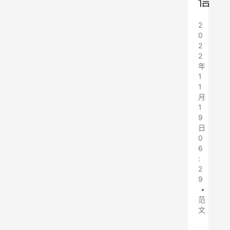
信
2
0
2
2
年
1
1
月
1
9
日
0
6
:
2
9
•
范
文