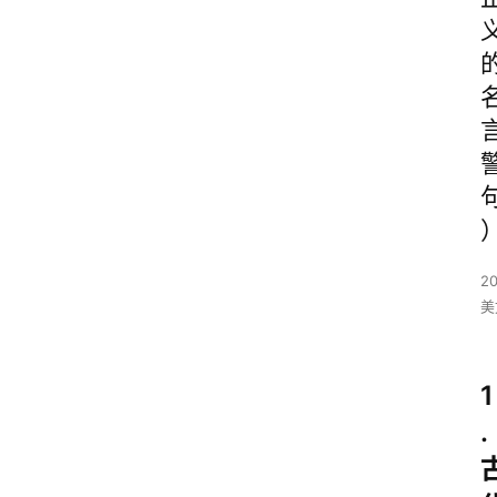
2
美
1
.