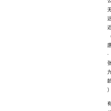
诗
词
·