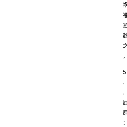
5
.
.