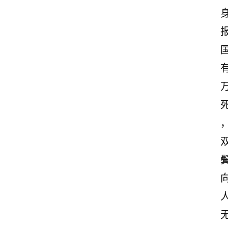
首
页
美
文
欣
赏
范
登录
注册
文
作
文