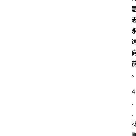
4
.
.