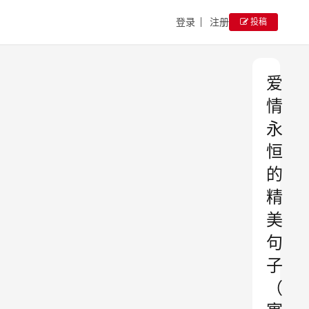
登录
注册
投稿
爱
情
永
恒
的
精
美
句
子
（