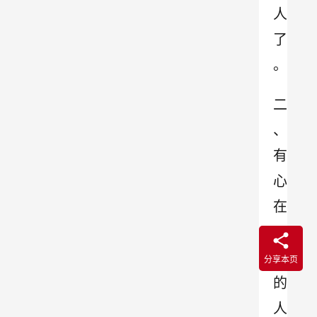
人
了
。
二
、
有
心
在
一
起
分享本页
的
人