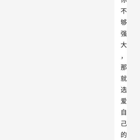
你
不
够
强
大
，
那
就
选
爱
自
己
的