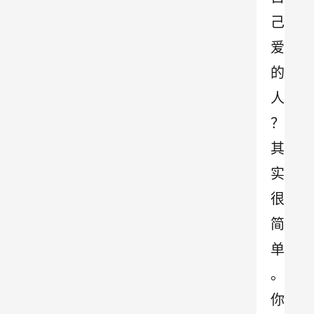
己
爱
的
人
？
其
实
很
简
单
。
你