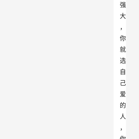
强
大
，
你
就
选
自
己
爱
的
人
，