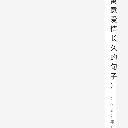
寓
意
爱
情
长
久
的
句
子
）
2
0
2
2
年
1