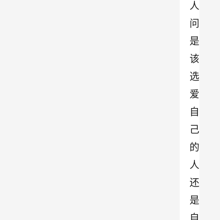
人
问
是
该
选
爱
自
己
的
人
还
是
自