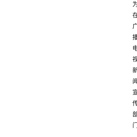
首
页
美
文
欣
赏
范
登录
注册
文
作
文