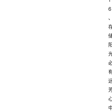
1
6
、
光
芳