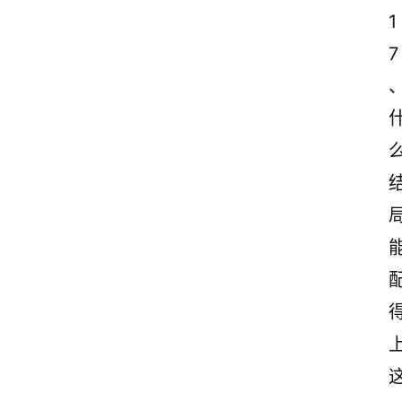
1
7
、