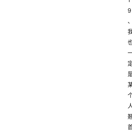
1
9
、