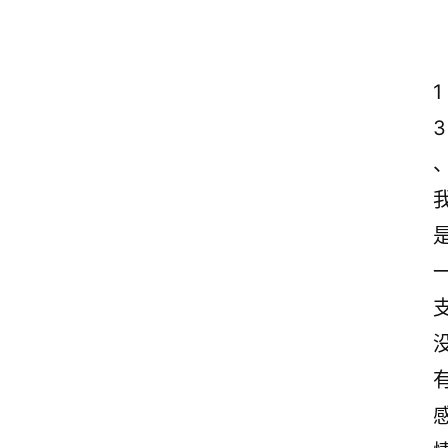
1
3
、
首
页
美
文
欣