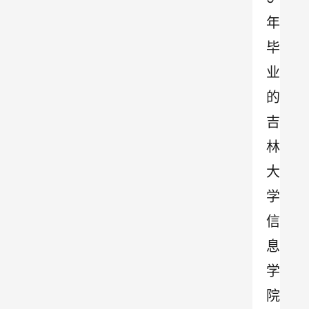
年
毕
业
的
吉
林
大
学
信
息
学
院