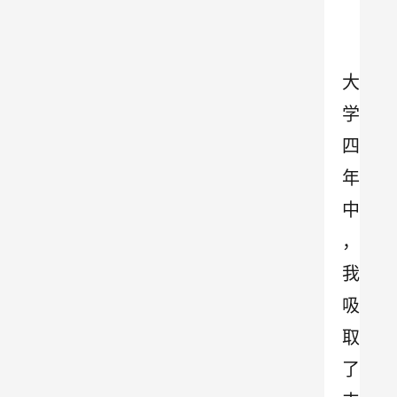
大
学
四
年
中
，
我
吸
取
了