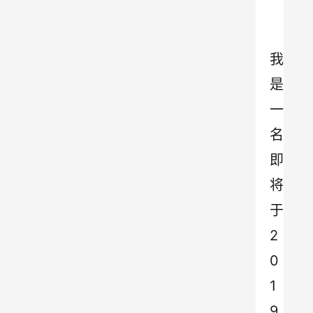
我
是
一
名
即
将
于
2
0
1
9