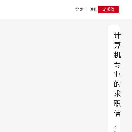
登录
注册
投稿
计
算
机
专
业
的
求
职
信
2