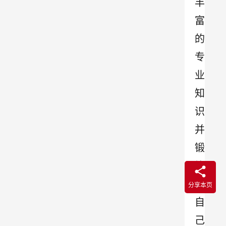
丰
富
的
专
业
知
识
并
锻
炼
了
分享本页
自
己