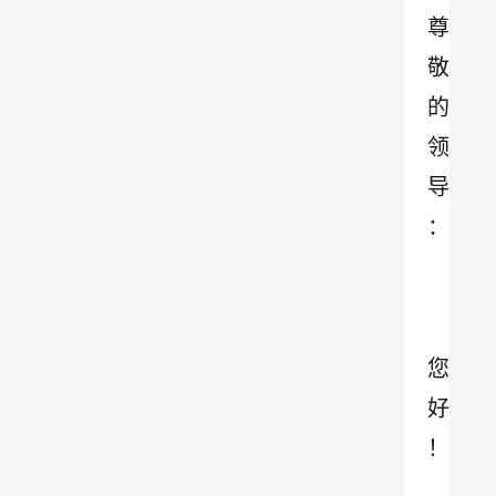
尊
敬
的
领
导
：
您
好
！