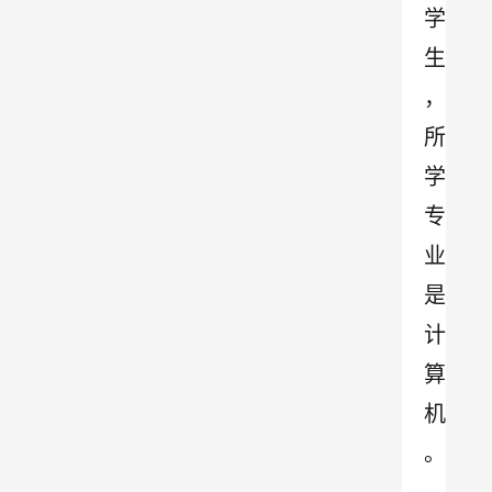
学
生
，
所
学
专
业
是
计
算
机
。