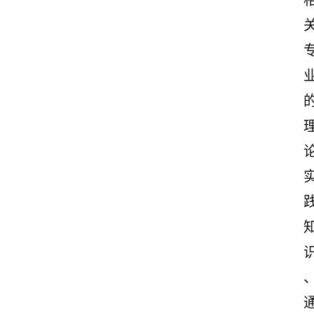
首
页
美
文
欣
赏
范
登录
注册
文
作
文