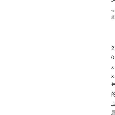
2
范
2
0
x
x