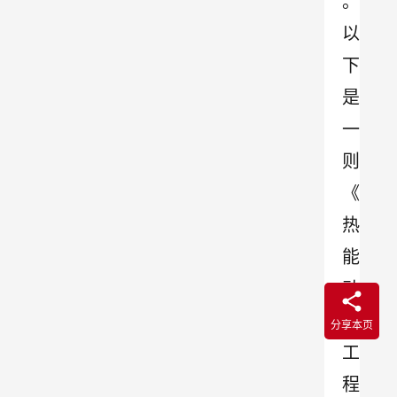
。
以
下
是
一
则
《
热
能
动
力
分享本页
工
程