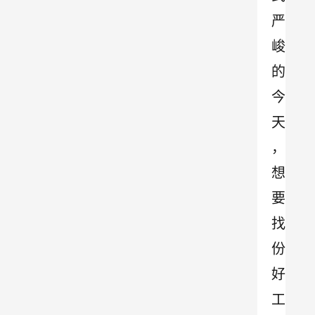
严
峻
的
今
天
，
想
要
找
份
好
工