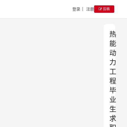
登录
注册
投稿
热
能
动
力
工
程
毕
业
生
求