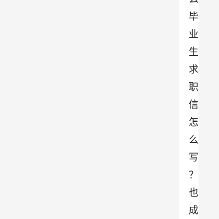
毕
业
生
求
职
信
怎
么
写
？
也
成