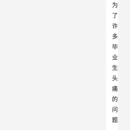
为
了
许
多
毕
业
生
头
痛
的
问
题