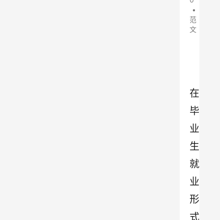
•
范
文
在
毕
业
生
就
业
形
式