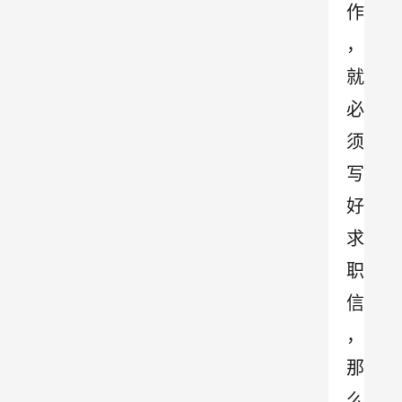
作
，
就
必
须
写
好
求
职
信
，
那
么