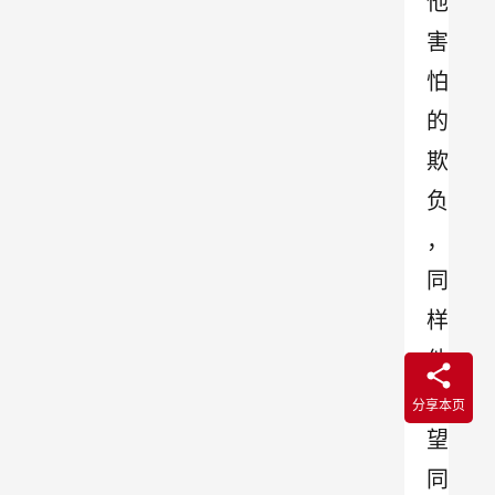
他
害
怕
的
欺
负
，
同
样
他
渴
分享本页
望
同