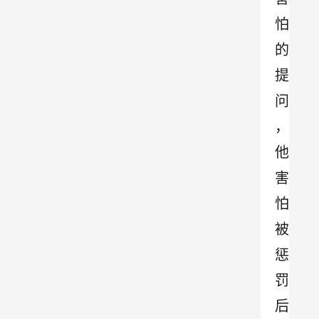
怕
的
提
问
，
他
害
怕
被
惩
罚
后