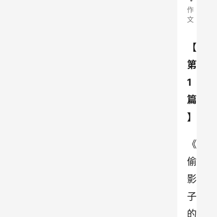
作
文
【
第
1
篇
】
《
偷
影
子
的