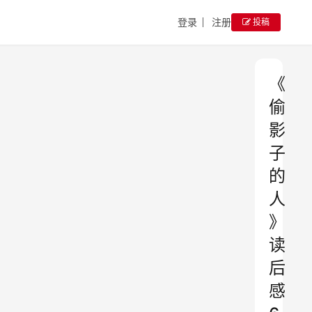
登录
注册
投稿
《
偷
影
子
的
人
》
读
后
感