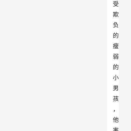
受
欺
负
的
瘦
弱
的
小
男
孩
，
他
害