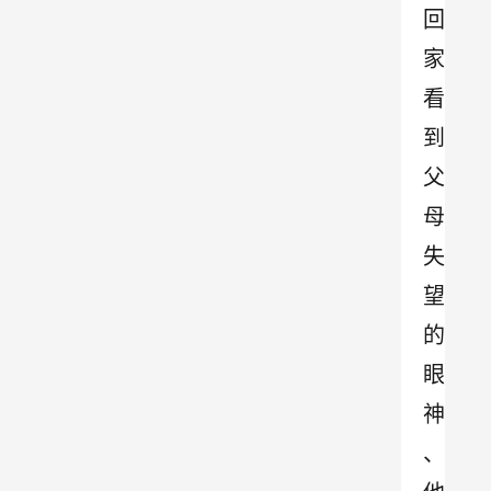
回
家
看
到
父
母
失
望
的
眼
神
、