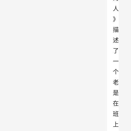
人
》
描
述
了
一
个
老
是
在
班
上