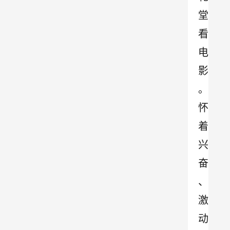
堂
看
电
影
。
怀
着
兴
奋
、
激
动