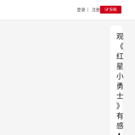
登录
注册
投稿
观
《
红
星
小
勇
士
》
有
感