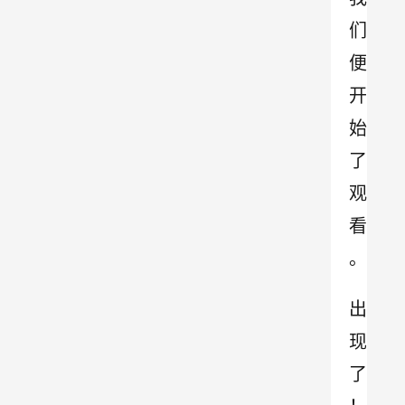
们
便
开
始
了
观
看
。
出
现
了