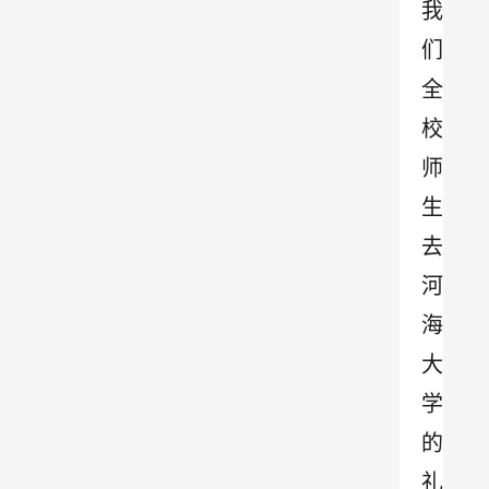
我
们
全
校
师
生
去
河
海
大
学
的
礼