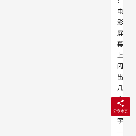
！
电
影
屏
幕
上
闪
出
几
个
大
分享本页
字
―