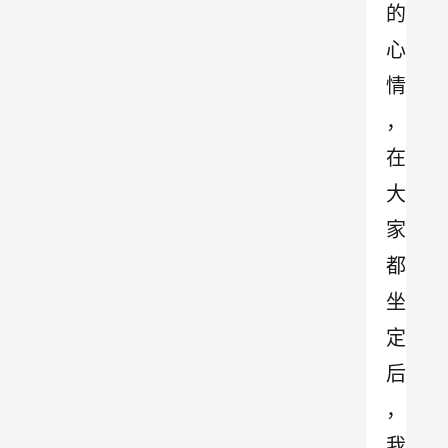
的
心
情
，
在
大
家
都
坐
定
后
，
我