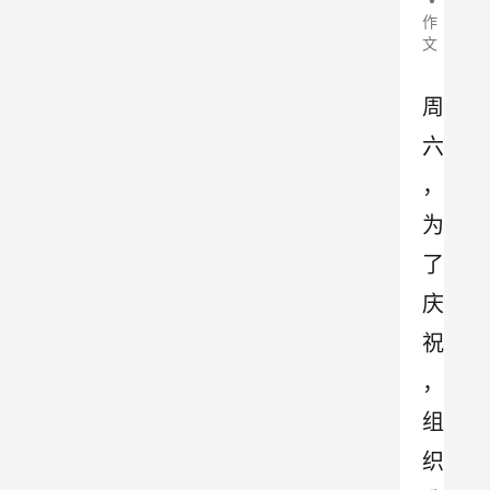
作
文
周
六
，
为
了
庆
祝
，
组
织