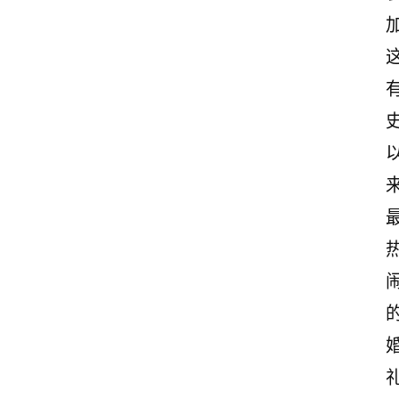
首
页
美
文
欣
赏
范
登录
注册
文
作
文
诗