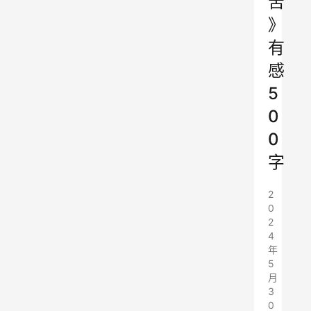
苦
》
有
感
5
0
0
字
2
0
2
4
年
5
月
3
0