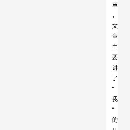
章
，
文
章
主
要
讲
了
“
我
”
的