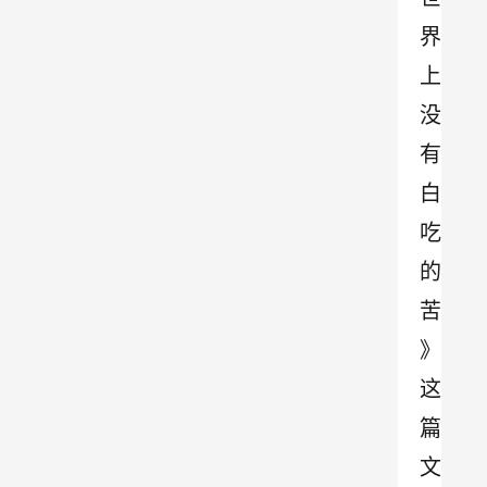
界
上
没
有
白
吃
的
苦
》
这
篇
文