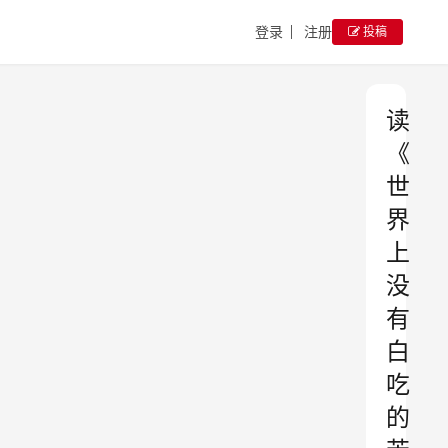
登录
注册
投稿
读
《
世
界
上
没
有
白
吃
的