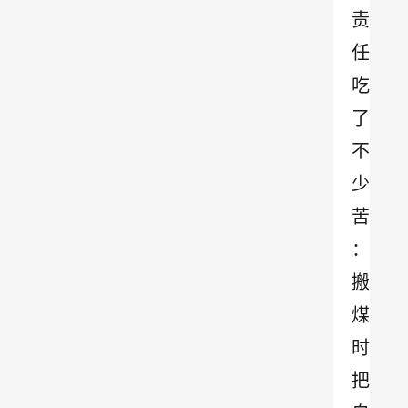
责
任
吃
了
不
少
苦
：
搬
煤
时
把