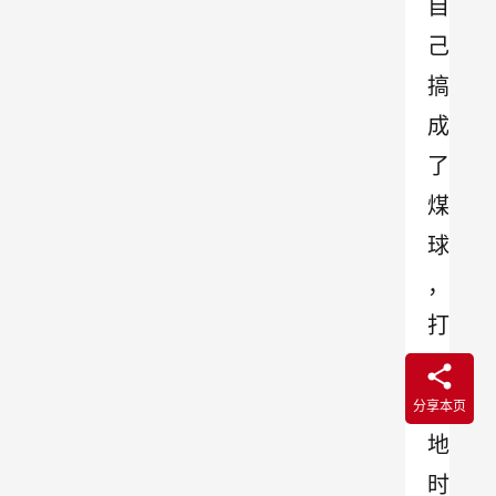
自
己
搞
成
了
煤
球
，
打
水
拖
分享本页
地
时