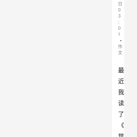
日
0
3
:
0
1
•
作
文
最
近
我
读
了
《
世