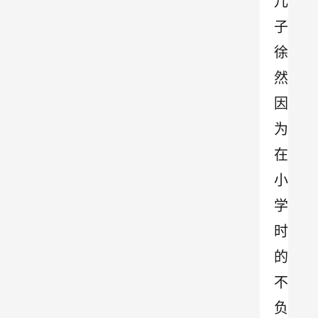
儿
子
徐
然
因
为
在
小
学
时
的
不
负