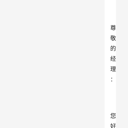
尊
敬
的
经
理
：
您
好