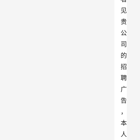
见
贵
公
司
的
招
聘
广
告
，
本
人