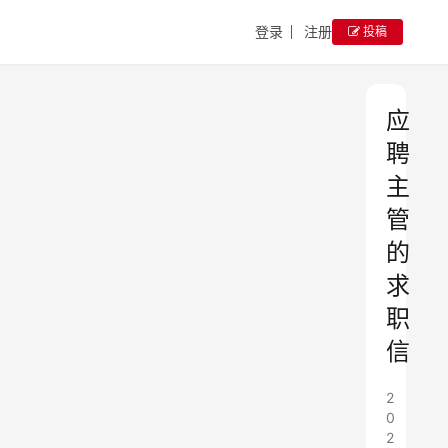
登录
注册
投稿
应
聘
主
管
的
求
职
信
2
0
2