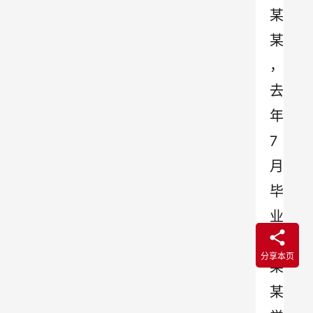
某
某
，
去
年
7
月
毕
业
于
分享本页
某
某