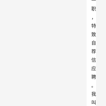
一
职
，
特
致
自
荐
信
应
聘
。
我
叫