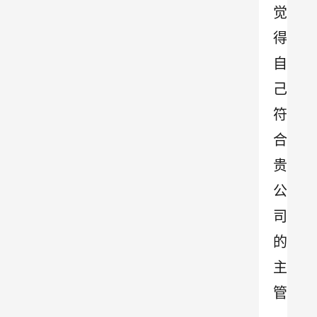
觉
得
自
己
符
合
贵
公
司
的
主
管