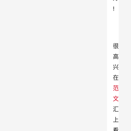
!
很
高
兴
在
范
文
汇
上
看