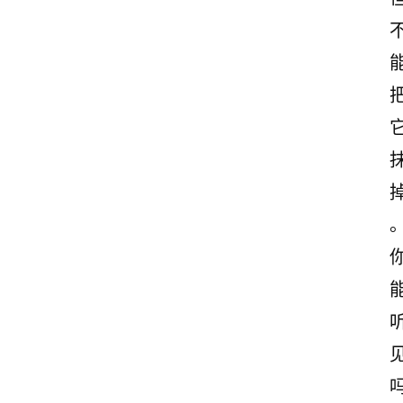
首
页
美
文
欣
赏
范
登录
注册
文
作
文
诗
词