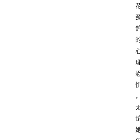
首
页
美
文
欣
赏
范
登录
注册
文
作
文
诗
词