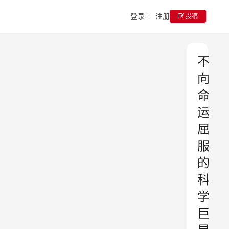
登录
注册
投稿
不
向
命
运
屈
服
的
科
学
巨