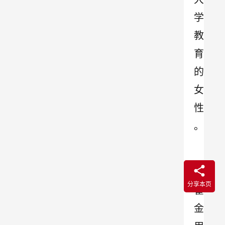
学
教
育
的
女
性
。
分享本页
霍
金