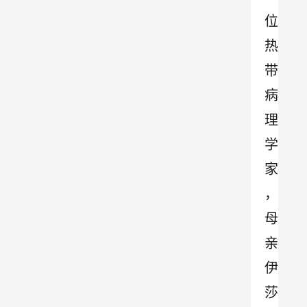
位
热
带
病
理
学
家
，
母
亲
伊
莎