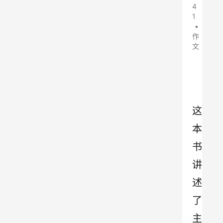
4
1
•
作
文
这
本
书
讲
述
了
主