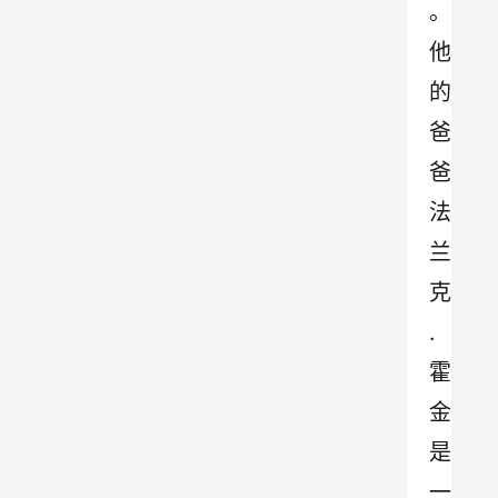
。
他
的
爸
爸
法
兰
克
.
霍
金
是
一