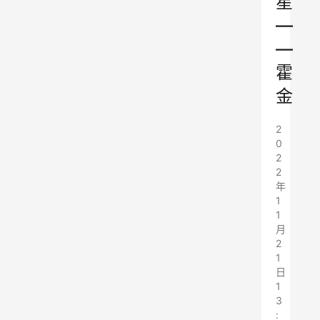
星
—
—
霍
金
2
0
2
2
年
1
1
月
2
1
日
1
3
: