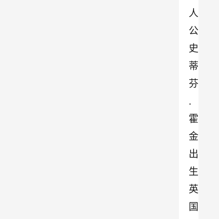
人
公
史
蒂
芬
.
霍
金
出
生
英
国