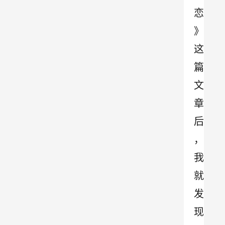
恋
》
这
篇
文
章
后
，
我
就
发
现