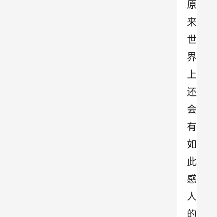
原
来
世
界
上
还
会
有
如
此
感
人
的