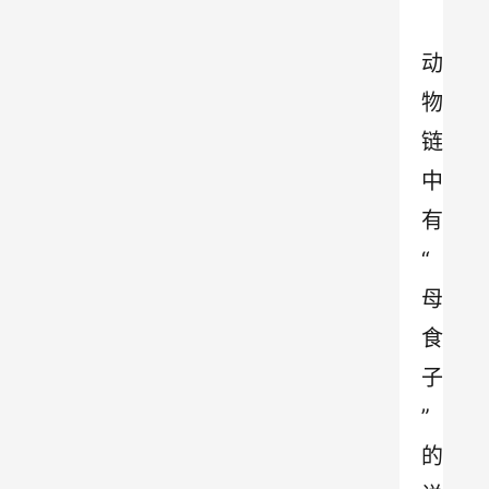
动
物
链
中
有
“
母
食
子
”
的