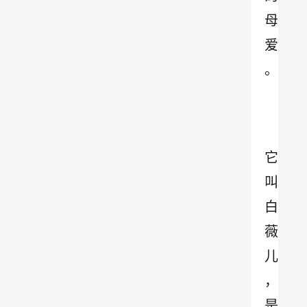
母
爱
。
它
叫
白
薇
儿
，
是