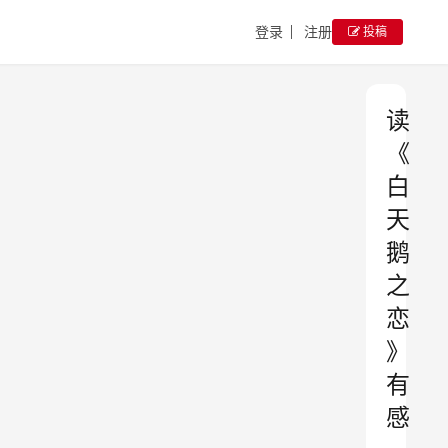
登录
注册
投稿
读
《
白
天
鹅
之
恋
》
有
感