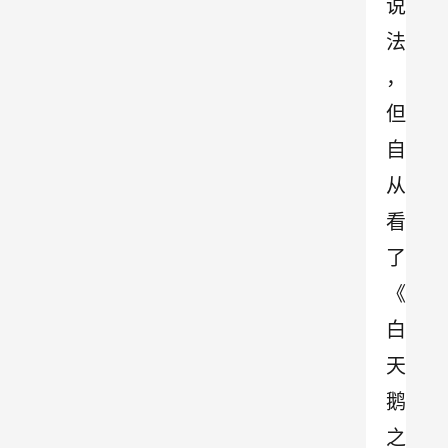
说
法
，
但
自
从
看
了
《
白
天
鹅
之