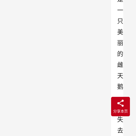
一
只
美
丽
的
雌
天
鹅
，
在
分享本页
失
去