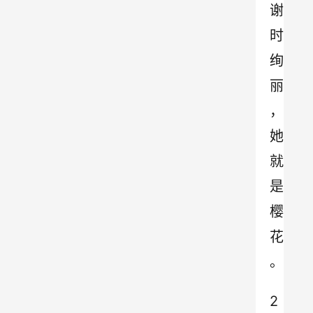
谢
时
绚
丽
，
她
就
是
樱
花
。
2