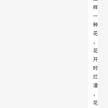
样
一
种
花
，
花
开
时
烂
漫
，
花