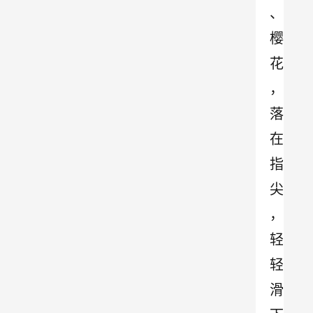
、
樱
花
，
落
在
指
尖
，
轻
轻
滑