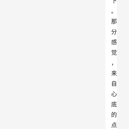
下
。
那
分
感
觉
，
来
自
心
底
的
点