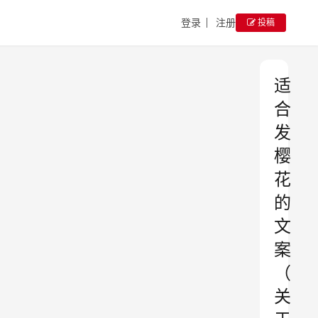
登录
注册
投稿
适
合
发
樱
花
的
文
案
（
关