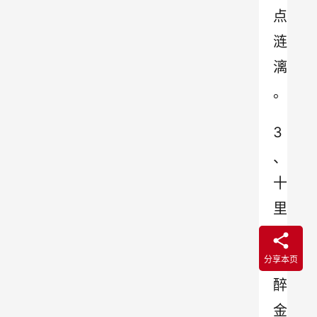
点
涟
漓
。
3
、
十
里
樱
花
分享本页
醉
金