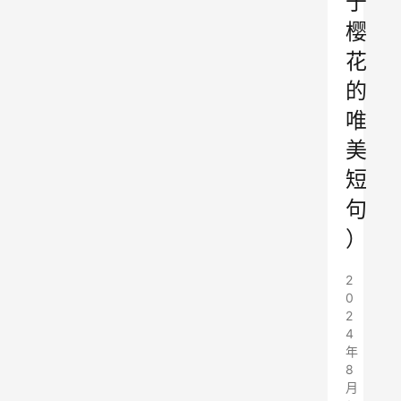
于
樱
花
的
唯
美
短
句
）
2
0
2
4
年
8
月