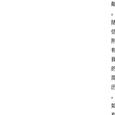
首
页
美
文
欣
赏
范
登录
注册
文
作
文
诗