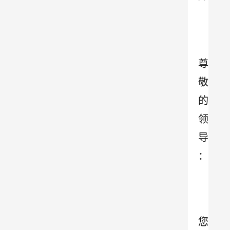
尊
敬
的
领
导
：
您