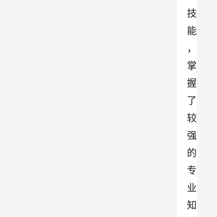
技
能
，
掌
握
了
较
强
的
专
业
知