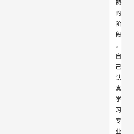
熟
的
阶
段
。
自
己
认
真
学
习
专
业