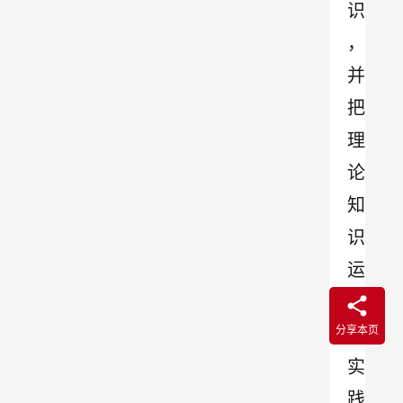
识
，
并
把
理
论
知
识
运
用
分享本页
到
实
践