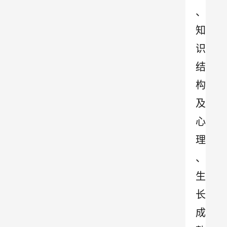
、
知
识
结
构
及
心
理
、
生
长
成