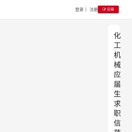
登录
注册
投稿
化
工
机
械
应
届
生
求
职
信