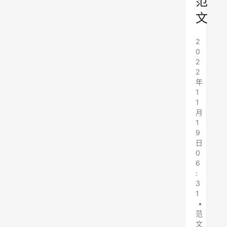
范
文
2
0
2
2
年
1
1
月
1
9
日
0
6
:
3
1
•
范
文