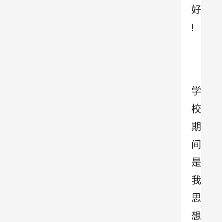
好
!
学
校
期
间
是
我
思
想