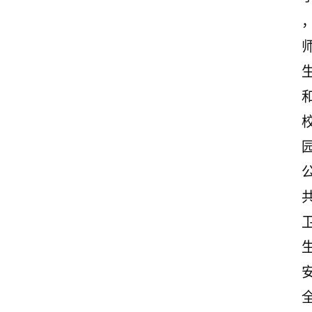
首
页
美
文
欣
赏
范
登录
注册
文
作
文
诗
词