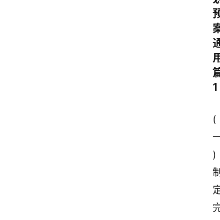
1
(
)