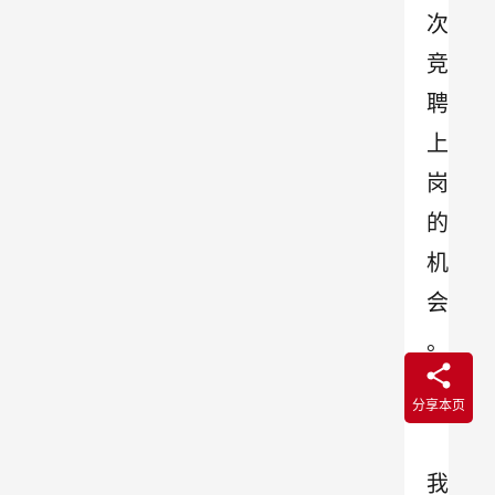
次
竞
聘
上
岗
的
机
会
。
分享本页
我