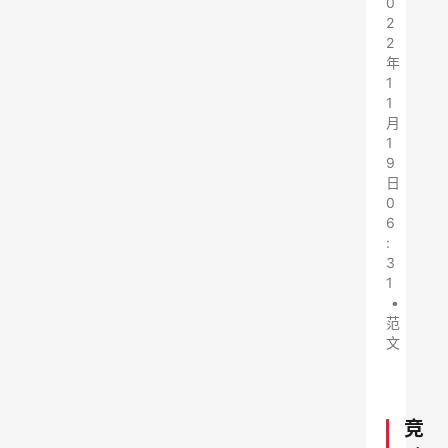
0
2
2
年
1
1
月
1
9
日
0
6
:
3
1
•
范
文
竞