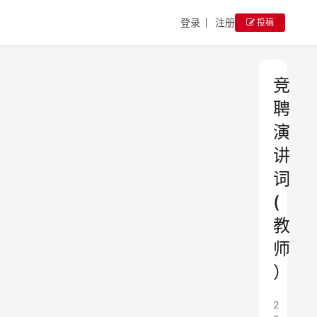
登录
注册
投稿
竞
聘
演
讲
词
(
教
师
）
2