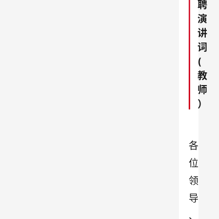
聘
演
讲
词
(
教
师
）
各
位
领
导
、