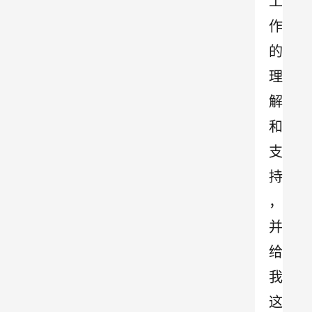
工
作
的
理
解
和
支
持
，
并
给
我
这