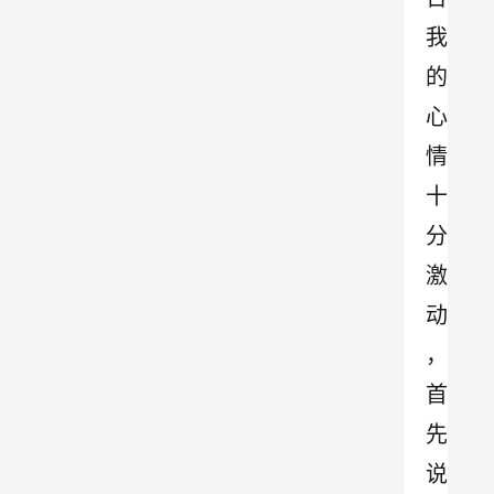
我
的
心
情
十
分
激
动
，
首
先
说