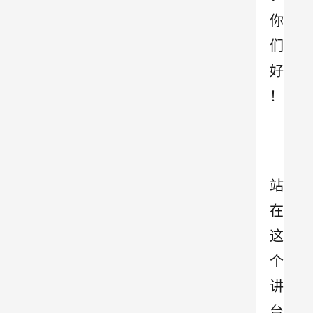
你
们
好
！
站
在
这
个
讲
台