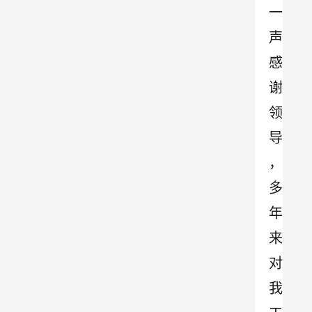
一
声
感
谢
领
导
，
多
年
来
对
我