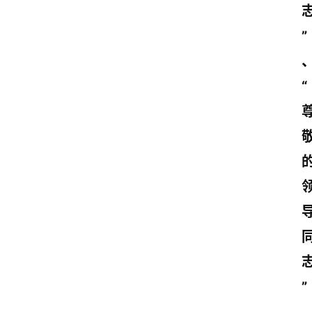
”
“
”