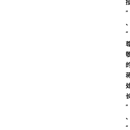
”
“
”
“