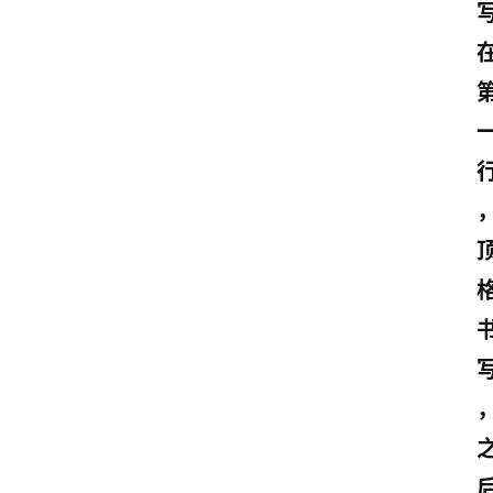
首
页
美
文
欣
赏
范
登录
注册
文
作
文
诗