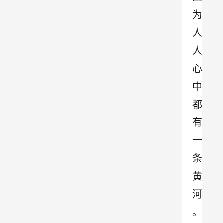
为
人
人
心
中
都
有
一
条
黄
河
。