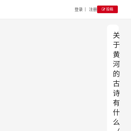
登录
注册
投稿
关
于
黄
河
的
古
诗
有
什
么