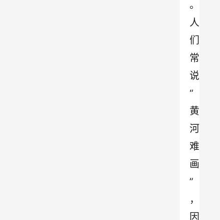
。
人
们
常
说
“
黄
河
难
画
”
，
因