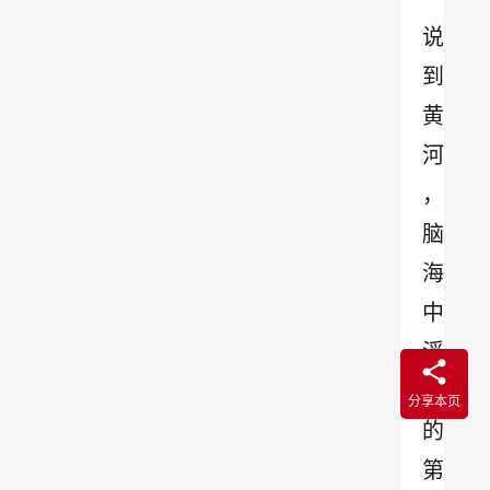
说
到
黄
河
，
脑
海
中
浮
现
分享本页
的
第