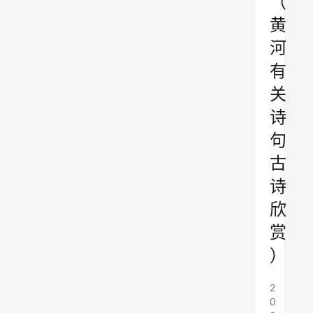
（
黄
河
有
关
诗
句
古
诗
欣
赏
）
2
0