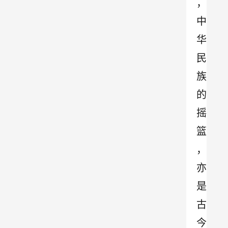
，
中
华
民
族
的
摇
篮
，
亦
是
古
今