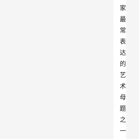
家
最
常
表
达
的
艺
术
母
题
之
一