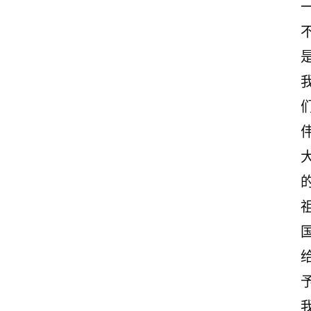
首
页
美
文
欣
赏
范
登录
注册
文
作
文