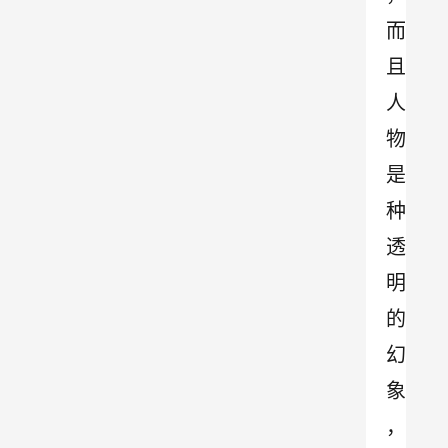
而
且
人
物
是
种
透
明
的
幻
象
，