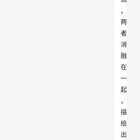
，
两
者
消
融
在
一
起
，
描
绘
出