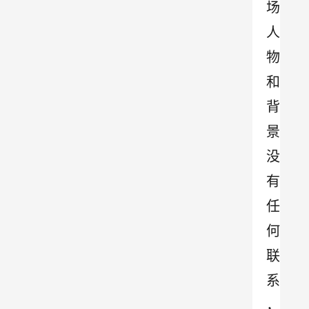
场
人
物
和
背
景
没
有
任
何
联
系
，