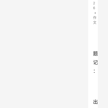
2
6
•
作
文
题
记
：
出