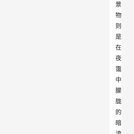
景
物
则
是
在
夜
霭
中
朦
胧
的
暗
流