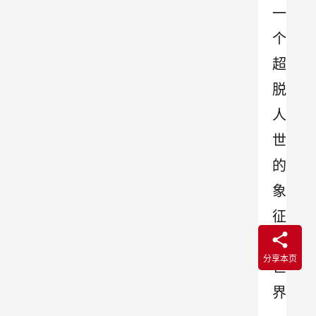
一
个
超
脱
人
世
的
象
征
的
分享本页
世
界