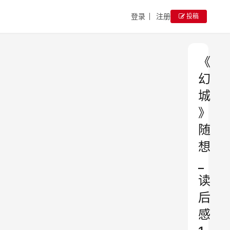
登录
注册
投稿
《
幻
城
》
随
想
_
读
后
感