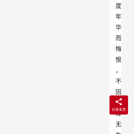
度
年
华
而
悔
恨
，
不
因
碌
分享本页
碌
无