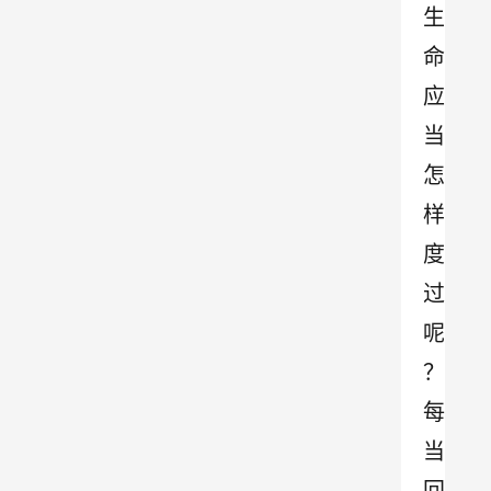
生
命
应
当
怎
样
度
过
呢
？
每
当