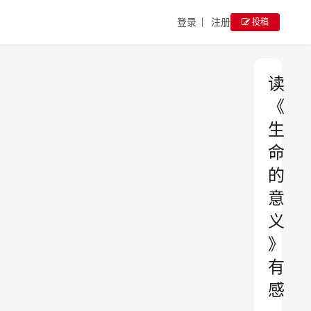
登录
注册
投稿
读
《
生
命
的
意
义
》
有
感