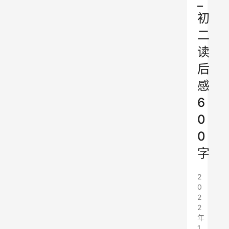
_
初
二
读
后
感
6
0
0
字
2
0
2
2
年
1