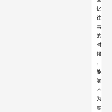
回
忆
往
事
的
时
候
，
能
够
不
为
虚