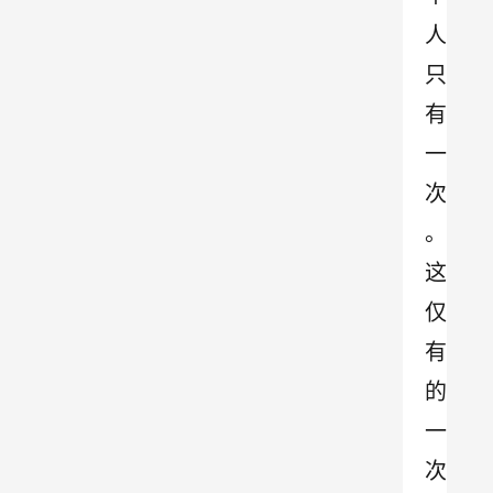
人
只
有
一
次
。
这
仅
有
的
一
次