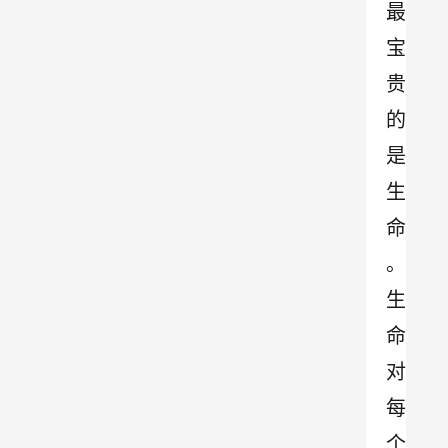
最
宝
贵
的
是
生
命
。
生
命
对
每
个